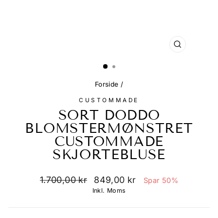
Forside
/
CUSTOMMADE
SORT DODDO
BLOMSTERMØNSTRET
CUSTOMMADE
SKJORTEBLUSE
Normalpris
Udsalgspris
1.700,00 kr
849,00 kr
Spar 50%
Inkl. Moms