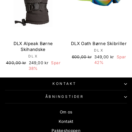
DLX Alpeak Børne
DLX Oath Børne Skibriller
Skihandske
DLX
DLX
Normalpris
Udsalgspris
600,00 kr
349,00 kr
Spar
Normalpris
Udsalgspris
42%
400,00 kr
249,00 kr
Spar
38%
KONTAKT
ÅBNINGSTIDER
Om os
Kontakt
Pakkeshoppen